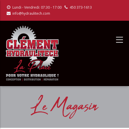
Aller
Lundi - Vendredi: 07:30 - 17:00
450 373-1613
au
info@hydraulitech.com
contenu
principal